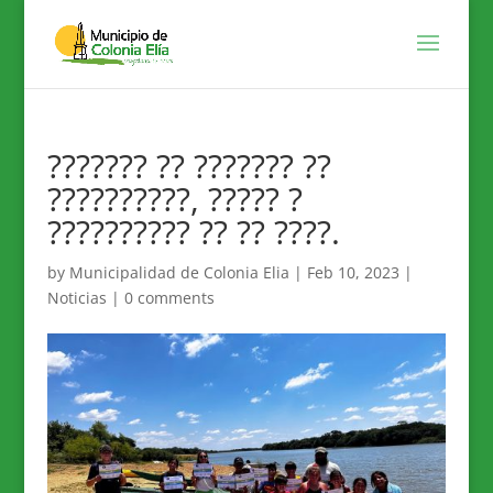
??????? ?? ??????? ??
??????????, ????? ?
?????????? ?? ?? ????.
by
Municipalidad de Colonia Elia
|
Feb 10, 2023
|
Noticias
|
0 comments