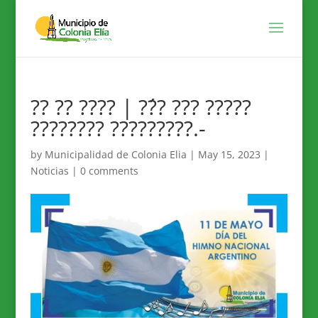
?? ?? ???? | ??́? ??? ?????
???????? ?????????.-
by
Municipalidad de Colonia Elia
|
May 15, 2023
|
Noticias
|
0 comments